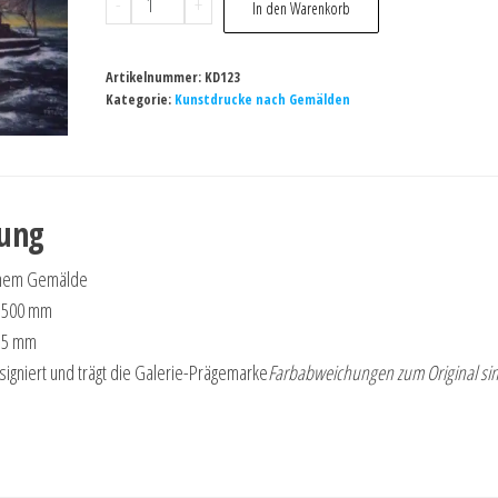
-
+
In den Warenkorb
im
Morgenlicht,
Artikelnummer:
KD123
2002
Kategorie:
Kunstdrucke nach Gemälden
Menge
bung
inem Gemälde
x 500 mm
415 mm
dsigniert und trägt die Galerie-Prägemarke
Farbabweichungen zum Original si