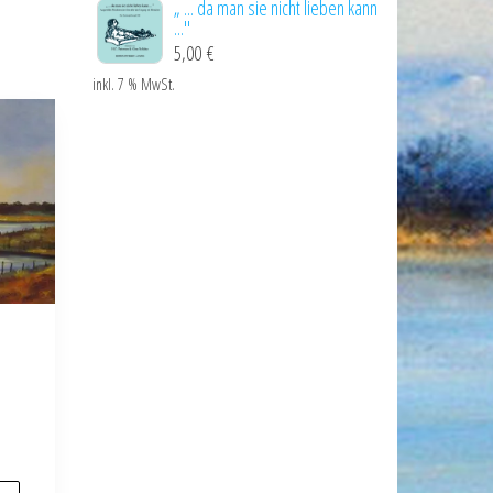
„ ... da man sie nicht lieben kann
..."
5,00
€
inkl. 7 % MwSt.
e