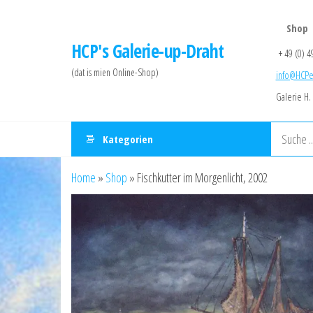
Skip
to
Shop
HCP's Galerie-up-Draht
the
+ 49 (0) 4
content
(dat is mien Online-Shop)
info@HCPe
Galerie H.
Kategorien
Home
»
Shop
»
Fischkutter im Morgenlicht, 2002