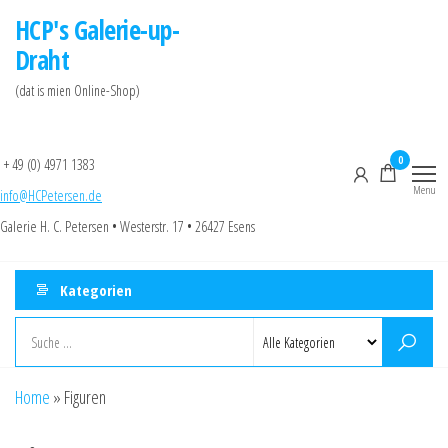
Skip
HCP's Galerie-up-
to
Draht
the
(dat is mien Online-Shop)
content
0
+ 49 (0) 4971 1383
Menu
info@HCPetersen.de
Galerie H. C. Petersen • Westerstr. 17 • 26427 Esens
Kategorien
Home
»
Figuren