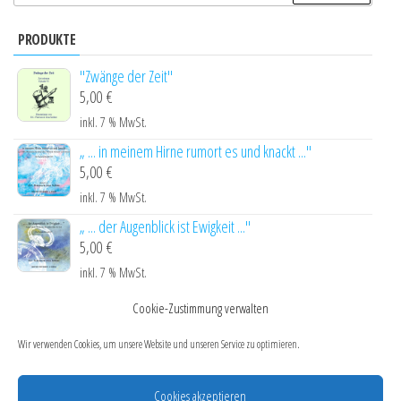
nach:
PRODUKTE
"Zwänge der Zeit"
5,00
€
inkl. 7 % MwSt.
„ ... in meinem Hirne rumort es und knackt ..."
5,00
€
inkl. 7 % MwSt.
„ ... der Augenblick ist Ewigkeit ..."
5,00
€
inkl. 7 % MwSt.
„ ... ohne Taschen in den Pelzen kommen wir zur Welt ..."
Cookie-Zustimmung verwalten
5,00
€
Wir verwenden Cookies, um unsere Website und unseren Service zu optimieren.
inkl. 7 % MwSt.
„ ... da man sie nicht lieben kann ..."
Cookies akzeptieren
5,00
€